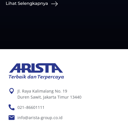
Lihat Selengkapnya
Jl. Raya Kalimalang No. 19
Duren Sawit, Jakarta Timur 13440
021–86601111
info@arista-group.co.id